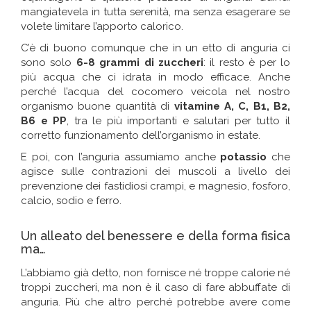
mangiatevela in tutta serenità, ma senza esagerare se
volete limitare l’apporto calorico.
C’è di buono comunque che in un etto di anguria ci
sono solo
6-8 grammi di zuccheri
: il resto è per lo
più acqua che ci idrata in modo efficace. Anche
perché l’acqua del cocomero veicola nel nostro
organismo buone quantità di
vitamine A, C, B1, B2,
B6 e PP
, tra le più importanti e salutari per tutto il
corretto funzionamento dell’organismo in estate.
E poi, con l’anguria assumiamo anche
potassio
che
agisce sulle contrazioni dei muscoli a livello dei
prevenzione dei fastidiosi crampi, e magnesio, fosforo,
calcio, sodio e ferro.
Un alleato del benessere e della forma fisica
ma…
L’abbiamo già detto, non fornisce né troppe calorie né
troppi zuccheri, ma non è il caso di fare abbuffate di
anguria. Più che altro perché potrebbe avere come